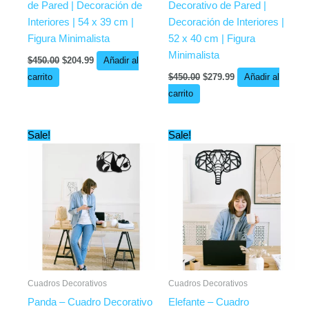
de Pared | Decoración de
Decorativo de Pared |
Interiores | 54 x 39 cm |
Decoración de Interiores |
Figura Minimalista
52 x 40 cm | Figura
Minimalista
$
450.00
$
204.99
Añadir al
carrito
$
450.00
$
279.99
Añadir al
carrito
Original
Current
Original
Current
Sale!
Sale!
price
price
price
price
was:
is:
was:
is:
$439.99.
$229.99.
$450.00.
$329.99.
Cuadros Decorativos
Cuadros Decorativos
Panda – Cuadro Decorativo
Elefante – Cuadro