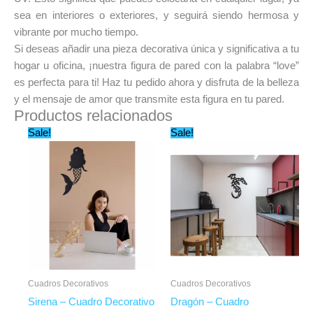
sea en interiores o exteriores, y seguirá siendo hermosa y
vibrante por mucho tiempo.
Si deseas añadir una pieza decorativa única y significativa a tu
hogar u oficina, ¡nuestra figura de pared con la palabra “love”
es perfecta para ti! Haz tu pedido ahora y disfruta de la belleza
y el mensaje de amor que transmite esta figura en tu pared.
Productos relacionados
Original
Current
Original
Current
Sale!
Sale!
price
price
price
price
was:
is:
was:
is:
$450.00.
$204.99.
$450.00.
$279.99.
Cuadros Decorativos
Cuadros Decorativos
Sirena – Cuadro Decorativo
Dragón – Cuadro