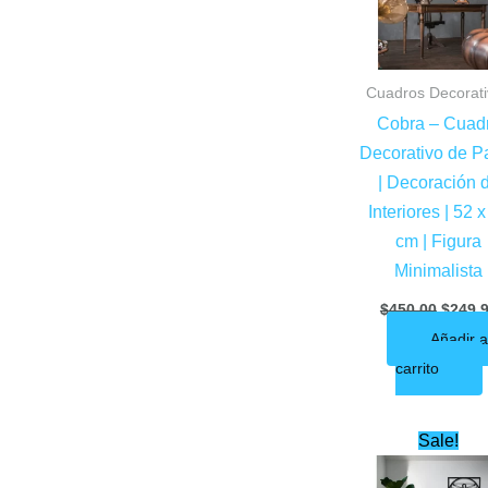
Cuadros Decorat
Cobra – Cuad
Decorativo de P
| Decoración 
Interiores | 52 
cm | Figura
Minimalista
$
450.00
$
249.
Añadir a
carrito
Origin
Sale!
price
was: