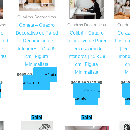
Cuadros Decorativos
ivos
Cuadros Decorativos
Cuadro
Cohete – Cuadro
ro
Decorativo de Pared
Colibrí – Cuadro
Coraz
ared
| Decoración de
Decorativo de Pared
Decora
de
Interiores | 54 x 39
| Decoración de
| De
x 40
cm | Figura
Interiores | 45 x 38
Interi
Minimalista
cm | Figura
cm
Minimalista
Mi
$
450.00
Añadir
99
al carrito
$
449.99
$
219.99
$
450
l
Añadir al
carrito
car
al
Current
Original
Current
Original
Current
Sale!
Sale!
price
price
price
price
price
is:
was:
is:
was:
is: