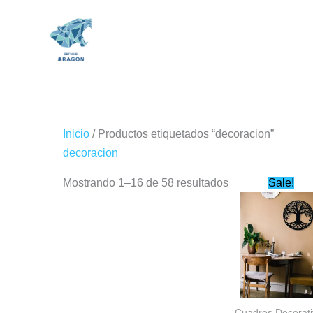
Ir
al
contenido
Inicio
/ Productos etiquetados “decoracion”
decoracion
Origin
Mostrando 1–16 de 58 resultados
Sale!
price
was:
$499.0
Cuadros Decorat