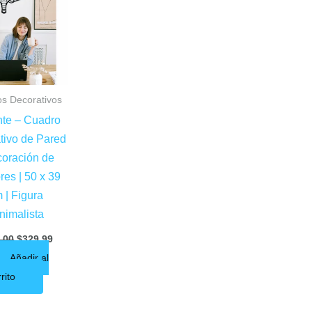
$450.00.
$329.99.
s Decorativos
nte – Cuadro
tivo de Pared
coración de
ores | 50 x 39
 | Figura
nimalista
.00
$
329.99
Añadir al
rito