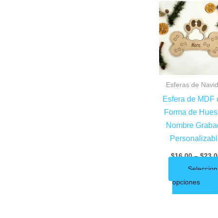
Esferas de Navi
Esfera de MDF 
Forma de Hues
Nombre Graba
Personalizab
$
16.00
–
$
23.0
Seleccion
opciones