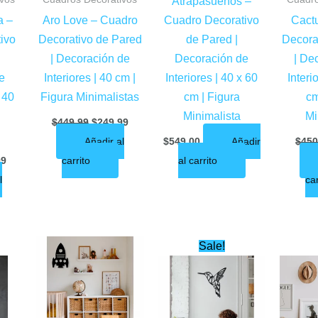
Atrapasueños –
a –
Aro Love – Cuadro
Cuadro Decorativo
Cact
ivo
Decorativo de Pared
de Pared |
Decora
| Decoración de
Decoración de
| De
e
Interiores | 40 cm |
Interiores | 40 x 60
Interi
x 40
Figura Minimalistas
cm | Figura
cm
Minimalista
Mi
$
449.99
$
249.99
Añadir al
$
549.00
Añadir
$
450
99
carrito
al carrito
l
car
al
Current
Original
Current
Sale!
price
price
price
is:
was:
is:
0.
$249.99.
$449.99.
$219.99.