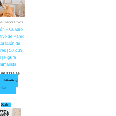
s Decorativos
ón – Cuadro
tivo de Pared
coración de
ores | 50 x 39
 | Figura
nimalista
.00
$
279.99
Añadir al
rito
Original
Current
Sale!
price
price
was:
is: