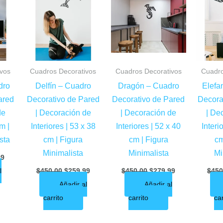
7.
$329.99.
$450.00.
$259.99.
$450.00.
$279.99.
ivos
Cuadros Decorativos
Cuadros Decorativos
Cuadro
dro
Delfín – Cuadro
Dragón – Cuadro
Elefa
ared
Decorativo de Pared
Decorativo de Pared
Decora
de
| Decoración de
| Decoración de
| De
cm |
Interiores | 53 x 38
Interiores | 52 x 40
Interi
sta
cm | Figura
cm | Figura
cm
Minimalista
Minimalista
Mi
99
l
$
450.00
$
259.99
$
450.00
$
279.99
$
450
Añadir al
Añadir al
carrito
carrito
car