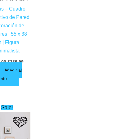
us – Cuadro
tivo de Pared
coración de
ores | 55 x 38
 | Figura
nimalista
.00
$
289.99
Añadir al
rito
Original
Current
Sale!
price
price
was:
is:
$450.00.
$279.99.