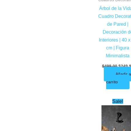
Árbol de la Vid
Cuadro Decorat
de Pared |
Decoración d
Interiores | 40 
cm | Figura
Minimalista
$
499.00
$
249.
Añadir a
carrito
Origin
Sale!
price
was:
$450.0