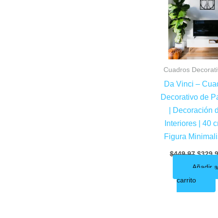
$449.9
Cuadros Decorat
Da Vinci – Cua
Decorativo de P
| Decoración 
Interiores | 40 
Figura Minimali
$
449.97
$
329.
Añadir a
carrito