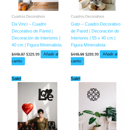
Cuadros Decorativos
Cuadros Decorativos
Da Vinci – Cuadro
Gato – Cuadro Decorativo
Decorativo de Pared |
de Pared | Decoración de
Decoración de Interiores |
Interiores | 55 x 40 cm |
40 cm | Figura Minimalista
Figura Minimalista
$
449.97
$
329.99
Añadir al
$
449.99
$
289.99
Añadir al
carrito
carrito
Original
Current
Original
Current
Sale!
Sale!
price
price
price
price
was:
is:
was:
is:
$449.99.
$219.99.
$449.99.
$249.97.