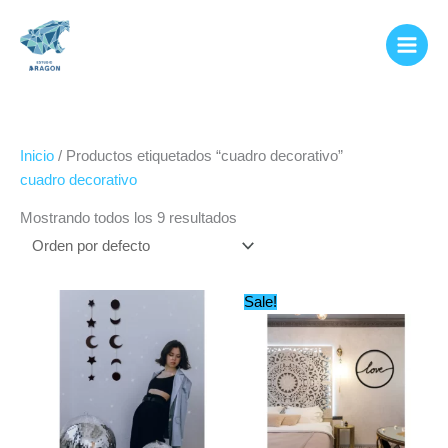
Ir
al
contenido
Inicio
/ Productos etiquetados “cuadro decorativo”
cuadro decorativo
Mostrando todos los 9 resultados
Original
Current
Sale!
price
price
was:
is:
$449.99.
$249.99.