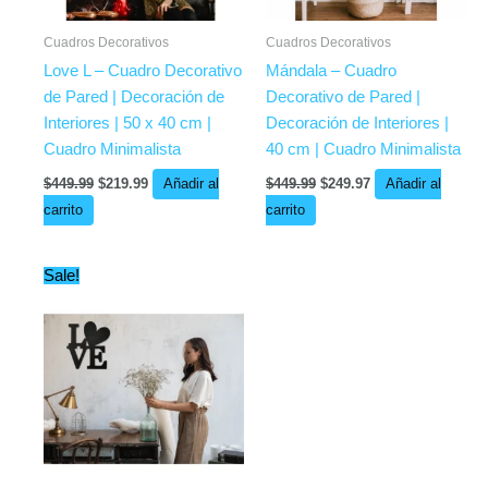
Cuadros Decorativos
Cuadros Decorativos
Love L – Cuadro Decorativo
Mándala – Cuadro
de Pared | Decoración de
Decorativo de Pared |
Interiores | 50 x 40 cm |
Decoración de Interiores |
Cuadro Minimalista
40 cm | Cuadro Minimalista
$
449.99
$
219.99
Añadir al
$
449.99
$
249.97
Añadir al
carrito
carrito
Original
Current
Sale!
price
price
was:
is:
$449.99.
$249.99.