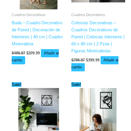
Cuadros Decorativos
Cuadros Decorativos
Buda – Cuadro Decorativo
Celosías Decorativas –
de Pared | Decoración de
Cuadros Decorativos de
Interiores | 40 cm | Cuadro
Pared | Celosías Interiores |
Minimalista
60 x 80 cm | 2 Pzas |
Figuras Minimalistas
$
499.97
$
209.99
Añadir al
carrito
$
799.97
$
399.99
Añadir al
carrito
Original
Current
Original
Current
Sale!
Sale!
price
price
price
price
was:
is:
was:
is:
$449.97.
$329.99.
$449.99.
$289.99.