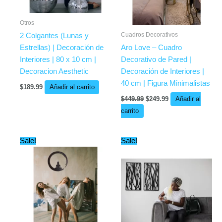
Otros
Cuadros Decorativos
2 Colgantes (Lunas y
Estrellas) | Decoración de
Aro Love – Cuadro
Interiores | 80 x 10 cm |
Decorativo de Pared |
Decoracion Aesthetic
Decoración de Interiores |
40 cm | Figura Minimalistas
$
189.99
Añadir al carrito
$
449.99
$
249.99
Añadir al
carrito
Original
Current
Original
Current
Sale!
Sale!
price
price
price
price
was:
is:
was:
is:
$499.97.
$209.99.
$799.97.
$399.99.