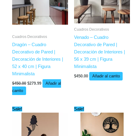
Cuadros Decorativos
Cuadros Decorativos
Venado – Cuadro
Dragón – Cuadro
Decorativo de Pared |
Decorativo de Pared |
Decoración de Interiores |
Decoración de Interiores |
56 x 39 cm | Figura
52 x 40 cm | Figura
Minimalista
Minimalista
$
450.00
Añadir al carrito
$
450.00
$
279.99
Añadir al
carrito
Original
Current
Original
Current
Sale!
Sale!
price
price
price
price
was:
is:
was:
is:
$450.00.
$204.99.
$499.00.
$249.99.