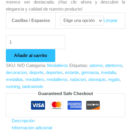
merece ser destacada. ¡Haz clic ahora y descubre la
elegancia y calidad de nuestro producto!
Casillas / Espacios
Limpiar
Añadir al carrito
SKU:
N/D
Categoría:
Medalleros
Etiquetas:
adorno
,
atletismo
,
decoracion
,
deporte
,
deportes
,
estante
,
gimnasia
,
medalla
,
medallas
,
medallero
,
medalleros
,
natacion
,
obsequio
,
regalo
,
running
,
taekowndo
Guaranteed Safe Checkout
Descripción
Información adicional