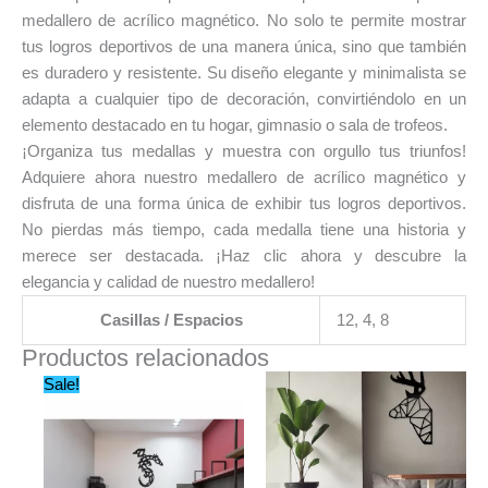
medallero de acrílico magnético. No solo te permite mostrar
tus logros deportivos de una manera única, sino que también
es duradero y resistente. Su diseño elegante y minimalista se
adapta a cualquier tipo de decoración, convirtiéndolo en un
elemento destacado en tu hogar, gimnasio o sala de trofeos.
¡Organiza tus medallas y muestra con orgullo tus triunfos!
Adquiere ahora nuestro medallero de acrílico magnético y
disfruta de una forma única de exhibir tus logros deportivos.
No pierdas más tiempo, cada medalla tiene una historia y
merece ser destacada. ¡Haz clic ahora y descubre la
elegancia y calidad de nuestro medallero!
Casillas / Espacios
12, 4, 8
Productos relacionados
Original
Current
Sale!
price
price
was:
is:
$450.00.
$279.99.