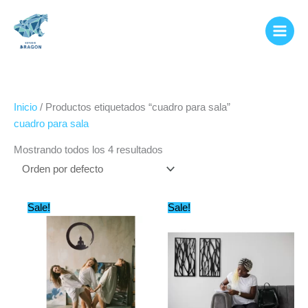
Ir
al
contenido
Inicio
/ Productos etiquetados “cuadro para sala”
cuadro para sala
Mostrando todos los 4 resultados
Original
Current
Original
Current
Sale!
Sale!
price
price
price
price
was:
is:
was:
is:
$499.97.
$209.99.
$799.97.
$399.99.