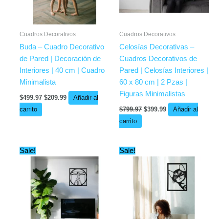
Cuadros Decorativos
Cuadros Decorativos
Buda – Cuadro Decorativo
Celosías Decorativas –
de Pared | Decoración de
Cuadros Decorativos de
Interiores | 40 cm | Cuadro
Pared | Celosías Interiores |
Minimalista
60 x 80 cm | 2 Pzas |
Figuras Minimalistas
$
499.97
$
209.99
Añadir al
carrito
$
799.97
$
399.99
Añadir al
carrito
Original
Current
Original
Current
Sale!
Sale!
price
price
price
price
was:
is:
was:
is:
$449.97.
$329.99.
$449.99.
$289.99.